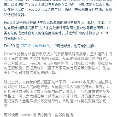
性。此套件提供了设计无源部件所需的全部功能，例如优化和公差分析。
此外还可以使用 Fest3D 高级合成工具，通过用户规格来设计带通、双模
和低通滤波器。
Fest3D 基于通过矩量法实现高效解算的积分方程技术。此外，还采用了
边界积分谐振模式展开 方法来提取带任意截面的复杂波导模态图表。此
类方法的成功结合可以确保高度准确性，并减少所需的计算资源（CPU
时间和内存）。
Fest3D 是
CST Studio Suite
的一个可选部分，也可单独提供。
Fest3D 分析方法基于波导接头的多模等效网络展示。整个电路中的
每个元件均使用优选方法进行解算，从而确保高效率和高准确性。
在此基础之上，Fest3D 可以在短时间内（几秒或几分钟）模拟复杂
的无源设备，而通用软件（基于有限元或有限差等分割技术）则需
要几个小时才能完成同样的计算。
除此之外，与传统的模式匹配技术不同，Fest3D 中采用的电磁算法
可以将相对集合的问题降低，从而提供令人信服的结果。此外，采
用的积分方程技术省去了频率依赖性计算部分，与标准模式匹配技
术相比，可以大大缩短每个频率点的计算时间。对高准确度的要求
造成需要大量电磁模式来分析部件，此时这一优势就变得更加明
显。
可以使用 Fest3D 进行分析的一些部件包括：